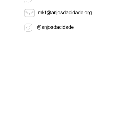
mkt@anjosdacidade.org
@anjosdacidade