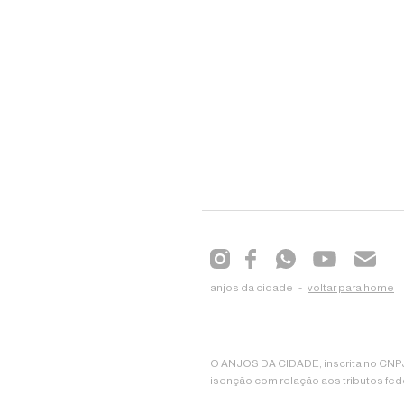
anjos da cidade -
voltar para home
O ANJOS DA CIDADE, inscrita no CNPJ 
isenção com relação aos tributos fed